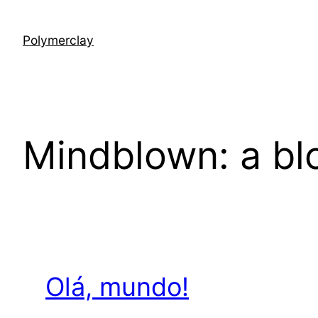
Pular
para
Polymerclay
o
conteúdo
Mindblown: a bl
Olá, mundo!