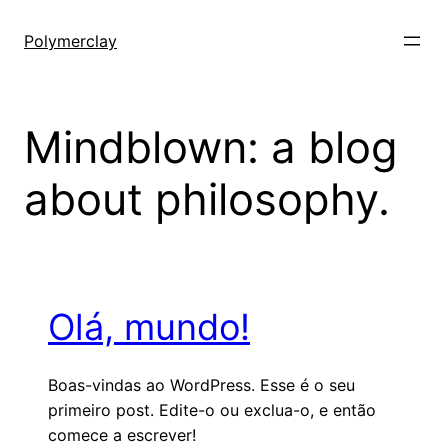
Pular
para
Polymerclay
o
conteúdo
Mindblown: a blog
about philosophy.
Olá, mundo!
Boas-vindas ao WordPress. Esse é o seu
primeiro post. Edite-o ou exclua-o, e então
comece a escrever!